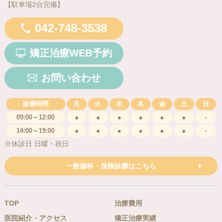
【駐車場2台完備】
042-748-3538
矯正治療WEB予約
お問い合わせ
診療時間
月
火
水
木
金
土
日
09:00～12:00
●
●
●
●
●
●
-
14:00～19:00
●
●
●
●
●
●
-
※休診日 日曜・祝日
一般歯科・保険診療はこちら
TOP
治療費用
医院紹介・アクセス
矯正治療実績